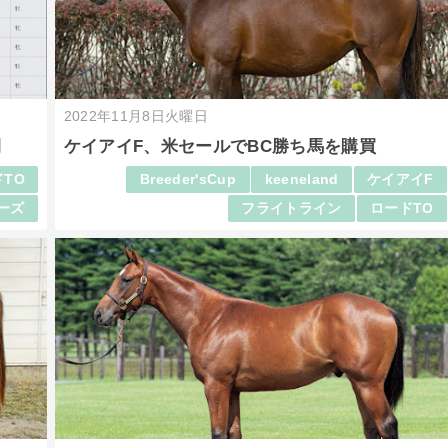
2022年11月8日火曜日
開
ケイアイF、米セールでBC勝ち馬を購買
TO
Breeder'sCup
keeneland
ケイアイF
ーズ
フライトライン
ロードTO