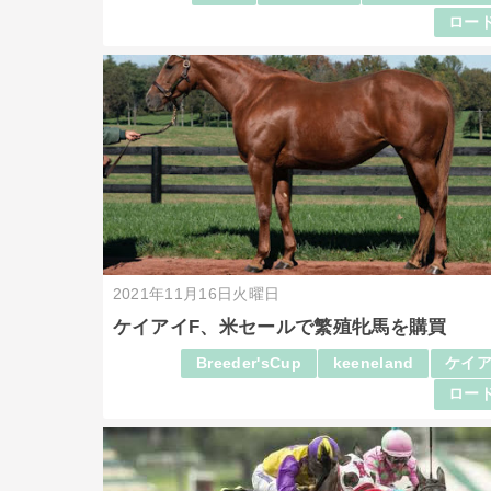
ロード
2021年11月16日火曜日
ケイアイF、米セールで繁殖牝馬を購買
Breeder'sCup
keeneland
ケイア
ロード