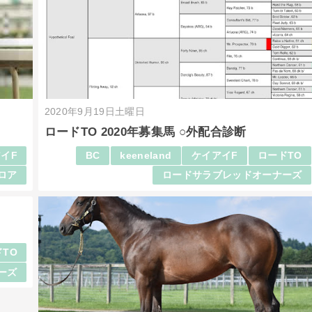
2020年9月19日土曜日
ロードTO 2020年募集馬 ○外配合診断
イF
BC
keeneland
ケイアイF
ロードTO
ロア
ロードサラブレッドオーナーズ
TO
ーズ