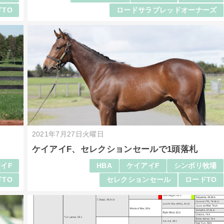
TO
ロードサラブレッドオーナーズ
2021年7月27日火曜日
ケイアイF、セレクションセールで1頭落札
イF
HBA
ケイアイF
シンボリ牧場
TO
セレクションセール
ロードTO