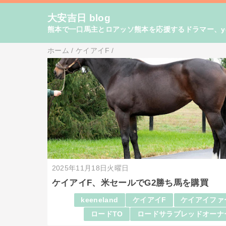
大安吉日 blog
熊本で一口馬主とロアッソ熊本を応援するドラマー、yo
ホーム
/
ケイアイF
/
2025年11月18日火曜日
ケイアイF、米セールでG2勝ち馬を購買
keeneland
ケイアイF
ケイアイファ
ロードTO
ロードサラブレッドオーナ