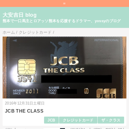
=
大安吉日 blog
熊本で一口馬主とロアッソ熊本を応援するドラマー、yossyのブログ
ホーム
/
クレジットカード
/
2016年12月31日土曜日
JCB THE CLASS
JCB
クレジットカード
ザ・クラス