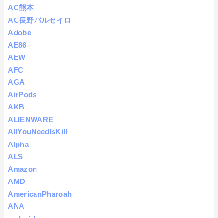
AC熊本
AC長野パルセイロ
Adobe
AE86
AEW
AFC
AGA
AirPods
AKB
ALIENWARE
AllYouNeedIsKill
Alpha
ALS
Amazon
AMD
AmericanPharoah
ANA