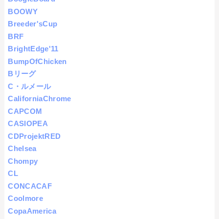
BOOWY
Breeder'sCup
BRF
BrightEdge'11
BumpOfChicken
Bリーグ
C・ルメール
CaliforniaChrome
CAPCOM
CASIOPEA
CDProjektRED
Chelsea
Chompy
CL
CONCACAF
Coolmore
CopaAmerica