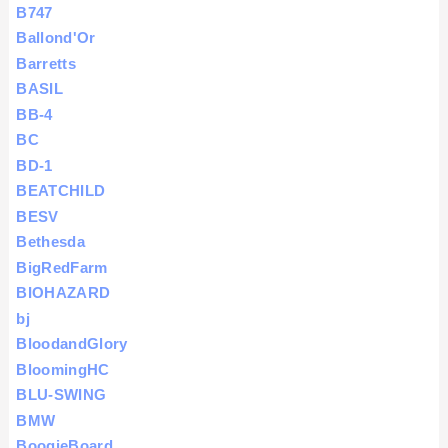
B747
Ballond'Or
Barretts
BASIL
BB-4
BC
BD-1
BEATCHILD
BESV
Bethesda
BigRedFarm
BIOHAZARD
bj
BloodandGlory
BloomingHC
BLU-SWING
BMW
BoogieBoard