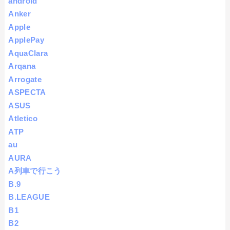
android
Anker
Apple
ApplePay
AquaClara
Arqana
Arrogate
ASPECTA
ASUS
Atletico
ATP
au
AURA
A列車で行こう
B.9
B.LEAGUE
B1
B2