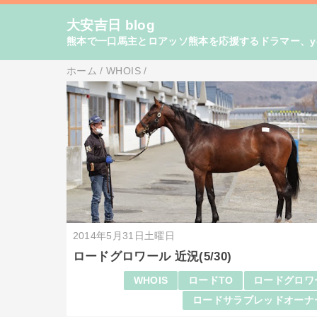
大安吉日 blog
熊本で一口馬主とロアッソ熊本を応援するドラマー、yo
ホーム
/
WHOIS
/
2014年5月31日土曜日
ロードグロワール 近況(5/30)
WHOIS
ロードTO
ロードグロワ
ロードサラブレッドオーナ