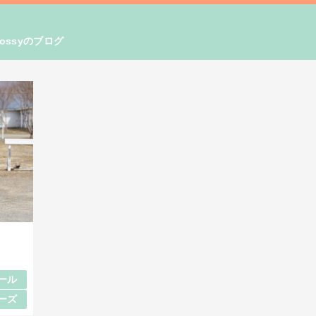
ssyのブログ
ール
ーズ