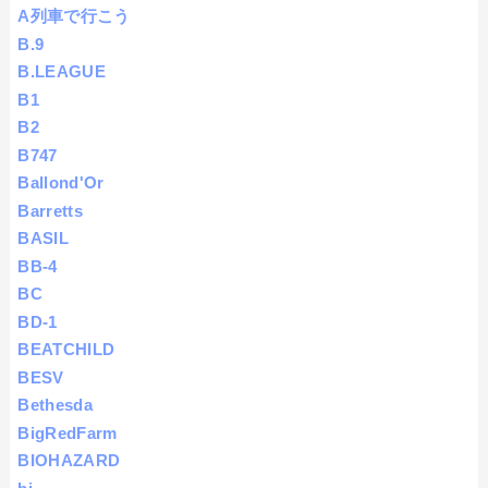
A列車で行こう
B.9
B.LEAGUE
B1
B2
B747
Ballond'Or
Barretts
BASIL
BB-4
BC
BD-1
BEATCHILD
BESV
Bethesda
BigRedFarm
BIOHAZARD