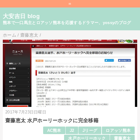
=
大安吉日 blog
熊本で一口馬主とロアッソ熊本を応援するドラマー、yossyのブログ
ホーム
/
齋藤恵太
/
2017年7月23日日曜日
齋藤恵太 水戸ホーリーホックに完全移籍
AC熊本
J2
Jリーグ
ロアッソ熊本
水戸ホーリーホック
齋藤恵太