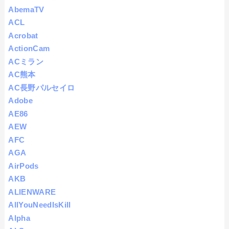
AbemaTV
ACL
Acrobat
ActionCam
ACミラン
AC熊本
AC長野パルセイロ
Adobe
AE86
AEW
AFC
AGA
AirPods
AKB
ALIENWARE
AllYouNeedIsKill
Alpha