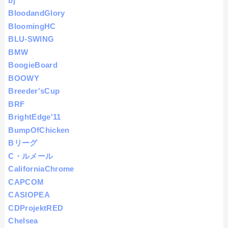
bj
BloodandGlory
BloomingHC
BLU-SWING
BMW
BoogieBoard
BOOWY
Breeder'sCup
BRF
BrightEdge'11
BumpOfChicken
Bリーグ
C・ルメール
CaliforniaChrome
CAPCOM
CASIOPEA
CDProjektRED
Chelsea