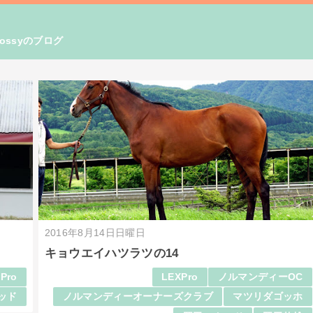
ssyのブログ
2016年8月14日日曜日
キョウエイハツラツの14
Pro
LEXPro
ノルマンディーOC
ッド
ノルマンディーオーナーズクラブ
マツリダゴッホ