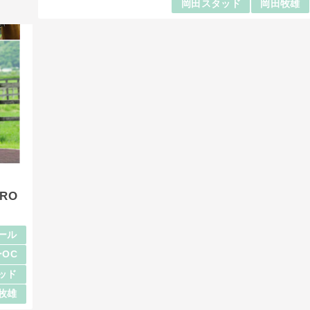
岡田スタッド
岡田牧雄
RO
ール
OC
ッド
牧雄