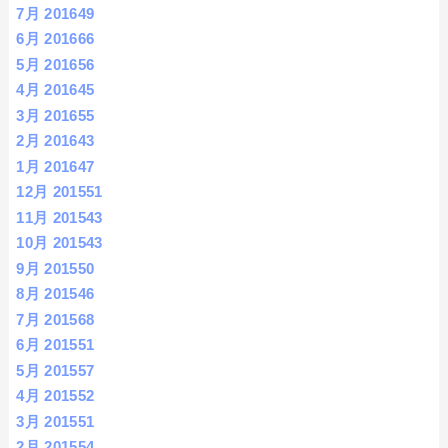
7月 2016
49
6月 2016
66
5月 2016
56
4月 2016
45
3月 2016
55
2月 2016
43
1月 2016
47
12月 2015
51
11月 2015
43
10月 2015
43
9月 2015
50
8月 2015
46
7月 2015
68
6月 2015
51
5月 2015
57
4月 2015
52
3月 2015
51
2月 2015
54