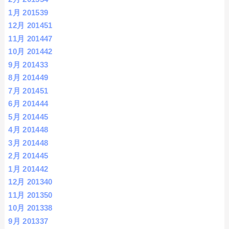
1月 2015
39
12月 2014
51
11月 2014
47
10月 2014
42
9月 2014
33
8月 2014
49
7月 2014
51
6月 2014
44
5月 2014
45
4月 2014
48
3月 2014
48
2月 2014
45
1月 2014
42
12月 2013
40
11月 2013
50
10月 2013
38
9月 2013
37