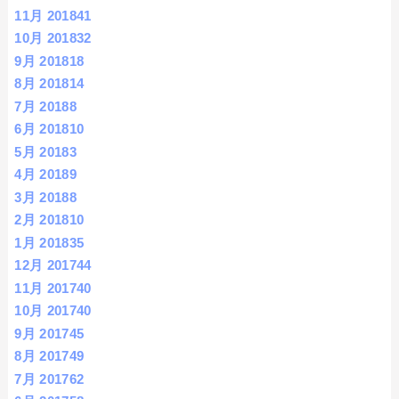
11月 2018
41
10月 2018
32
9月 2018
18
8月 2018
14
7月 2018
8
6月 2018
10
5月 2018
3
4月 2018
9
3月 2018
8
2月 2018
10
1月 2018
35
12月 2017
44
11月 2017
40
10月 2017
40
9月 2017
45
8月 2017
49
7月 2017
62