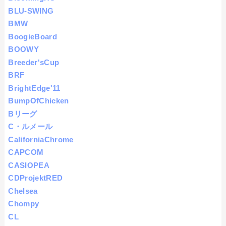
BLU-SWING
BMW
BoogieBoard
BOOWY
Breeder'sCup
BRF
BrightEdge'11
BumpOfChicken
Bリーグ
C・ルメール
CaliforniaChrome
CAPCOM
CASIOPEA
CDProjektRED
Chelsea
Chompy
CL