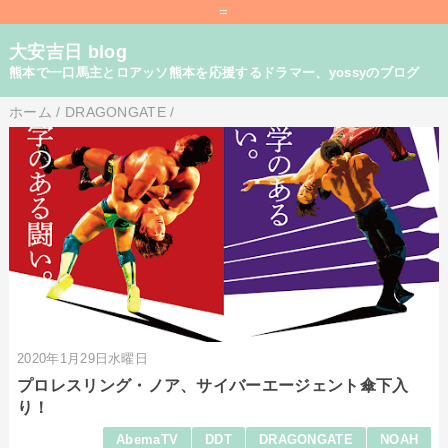
=
大安吉日 blog
熊本で一口馬主とロアッソ熊本を応援するドラマー、yossyのブログ
ホーム
/
DRAGONGATE
/
2020年1月29日水曜日
プロレスリング・ノア、サイバーエージェント傘下入
り！
AbemaTV
DDT
DRAGONGATE
NOAH