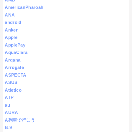
AmericanPharoah
ANA
android
Anker
Apple
ApplePay
AquaClara
Arqana
Arrogate
ASPECTA
ASUS
Atletico
ATP
au
AURA
A列車で行こう
B.9