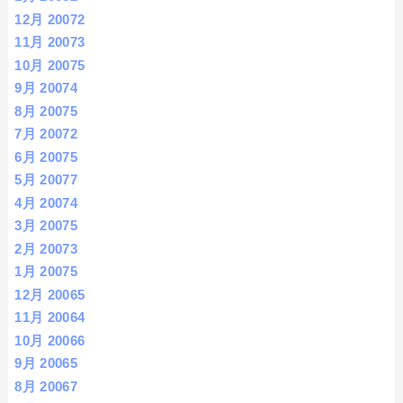
12月 2007
2
11月 2007
3
10月 2007
5
9月 2007
4
8月 2007
5
7月 2007
2
6月 2007
5
5月 2007
7
4月 2007
4
3月 2007
5
2月 2007
3
1月 2007
5
12月 2006
5
11月 2006
4
10月 2006
6
9月 2006
5
8月 2006
7