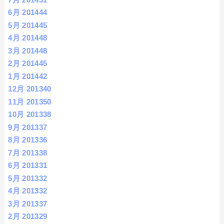
6月 2014
44
5月 2014
45
4月 2014
48
3月 2014
48
2月 2014
45
1月 2014
42
12月 2013
40
11月 2013
50
10月 2013
38
9月 2013
37
8月 2013
36
7月 2013
38
6月 2013
31
5月 2013
32
4月 2013
32
3月 2013
37
2月 2013
29