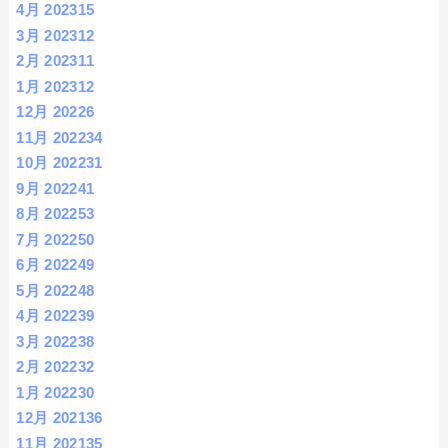
4月 2023
15
3月 2023
12
2月 2023
11
1月 2023
12
12月 2022
6
11月 2022
34
10月 2022
31
9月 2022
41
8月 2022
53
7月 2022
50
6月 2022
49
5月 2022
48
4月 2022
39
3月 2022
38
2月 2022
32
1月 2022
30
12月 2021
36
11月 2021
35