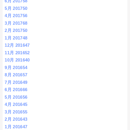
6月 2017
58
5月 2017
50
4月 2017
56
3月 2017
68
2月 2017
50
1月 2017
48
12月 2016
47
11月 2016
52
10月 2016
40
9月 2016
54
8月 2016
57
7月 2016
49
6月 2016
66
5月 2016
56
4月 2016
45
3月 2016
55
2月 2016
43
1月 2016
47