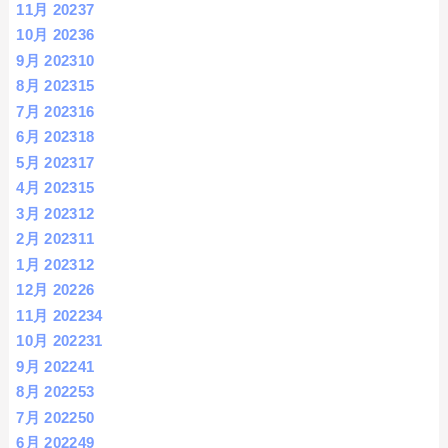
11月 2023
7
10月 2023
6
9月 2023
10
8月 2023
15
7月 2023
16
6月 2023
18
5月 2023
17
4月 2023
15
3月 2023
12
2月 2023
11
1月 2023
12
12月 2022
6
11月 2022
34
10月 2022
31
9月 2022
41
8月 2022
53
7月 2022
50
6月 2022
49