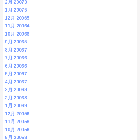
2月 2007
3
1月 2007
5
12月 2006
5
11月 2006
4
10月 2006
6
9月 2006
5
8月 2006
7
7月 2006
6
6月 2006
6
5月 2006
7
4月 2006
7
3月 2006
8
2月 2006
8
1月 2006
9
12月 2005
6
11月 2005
8
10月 2005
6
9月 2005
8