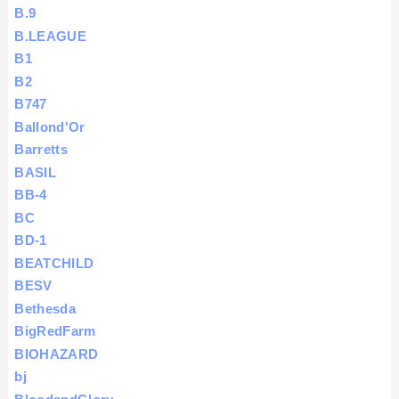
B.9
B.LEAGUE
B1
B2
B747
Ballond'Or
Barretts
BASIL
BB-4
BC
BD-1
BEATCHILD
BESV
Bethesda
BigRedFarm
BIOHAZARD
bj