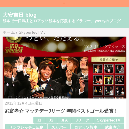
=
大安吉日 blog
熊本で一口馬主とロアッソ熊本を応援するドラマー、yossyのブログ
ホーム
/
SkyperfecTV
/
2012年12月4日火曜日
武富孝介 マッチデーJリーグ 年間ベストゴール受賞！
J1
J2
JFA
Jリーグ
SkyperfecTV
サンフレッチェ広島
スカパー
ロアッソ熊本
武富孝介