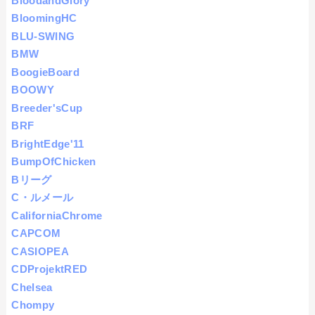
BloodandGlory
BloomingHC
BLU-SWING
BMW
BoogieBoard
BOOWY
Breeder'sCup
BRF
BrightEdge'11
BumpOfChicken
Bリーグ
C・ルメール
CaliforniaChrome
CAPCOM
CASIOPEA
CDProjektRED
Chelsea
Chompy