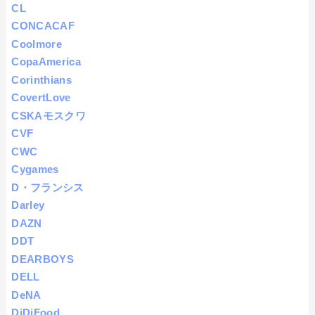
CL
CONCACAF
Coolmore
CopaAmerica
Corinthians
CovertLove
CSKAモスクワ
CVF
CWC
Cygames
D・フランシス
Darley
DAZN
DDT
DEARBOYS
DELL
DeNA
DiDiFood