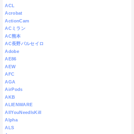
ACL
Acrobat
ActionCam
ACミラン
AC熊本
AC長野パルセイロ
Adobe
AE86
AEW
AFC
AGA
AirPods
AKB
ALIENWARE
AllYouNeedIsKill
Alpha
ALS