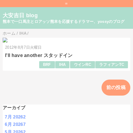
=
大安吉日 blog
熊本で一口馬主とロアッソ熊本を応援するドラマー、yossyのブログ
ホーム
/
IHA
/
2012年8月7日火曜日
I'll have another スタッドイン
BRF
IHA
ウインRC
ラフィアンTC
前の投稿
アーカイブ
7月 2026
2
6月 2026
7
5月 2026
2