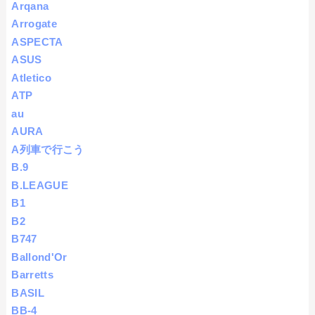
Arqana
Arrogate
ASPECTA
ASUS
Atletico
ATP
au
AURA
A列車で行こう
B.9
B.LEAGUE
B1
B2
B747
Ballond'Or
Barretts
BASIL
BB-4