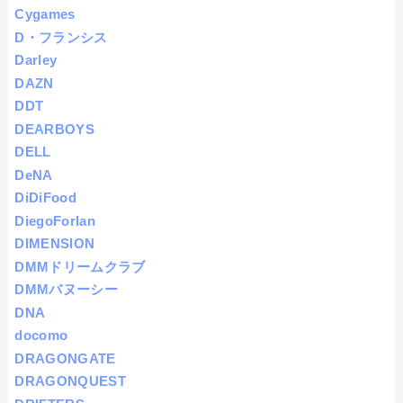
Cygames
D・フランシス
Darley
DAZN
DDT
DEARBOYS
DELL
DeNA
DiDiFood
DiegoForlan
DIMENSION
DMMドリームクラブ
DMMバヌーシー
DNA
docomo
DRAGONGATE
DRAGONQUEST