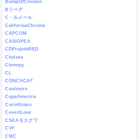
BumpOfChicken
Bリーグ
C・ルメール
CaliforniaChrome
CAPCOM
CASIOPEA
CDProjektRED
Chelsea
Chompy
CL
CONCACAF
Coolmore
CopaAmerica
Corinthians
CovertLove
CSKAモスクワ
CVF
CWC