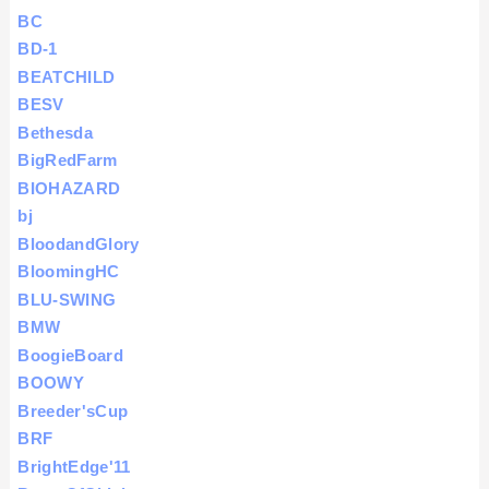
BC
BD-1
BEATCHILD
BESV
Bethesda
BigRedFarm
BIOHAZARD
bj
BloodandGlory
BloomingHC
BLU-SWING
BMW
BoogieBoard
BOOWY
Breeder'sCup
BRF
BrightEdge'11