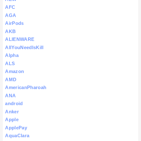
AFC
AGA
AirPods
AKB
ALIENWARE
AllYouNeedIsKill
Alpha
ALS
Amazon
AMD
AmericanPharoah
ANA
android
Anker
Apple
ApplePay
AquaClara