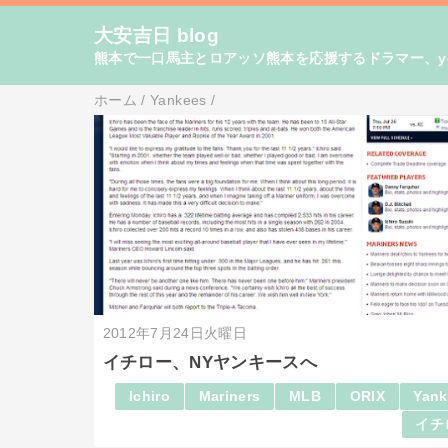
大安吉日 blog
熊本で一口馬主とロアッソ熊本を応援するドラマー、yo
ホーム
/
Yankees
/
2012年7月24日火曜日
イチロー、NYヤンキースへ
Ichiro
Mariners
MLB
ORIX
Yank
イチ