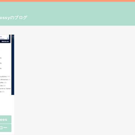
ssyのブログ
ees
ロー