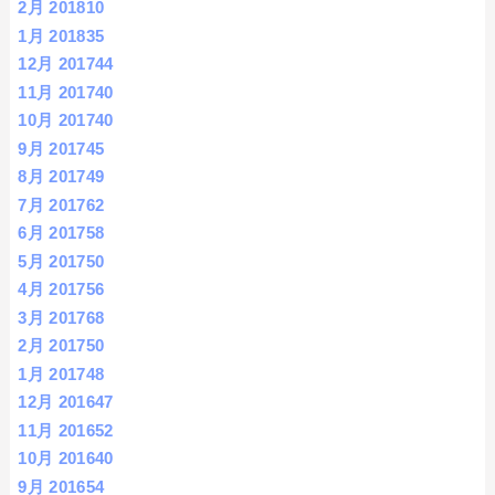
2月 2018
10
1月 2018
35
12月 2017
44
11月 2017
40
10月 2017
40
9月 2017
45
8月 2017
49
7月 2017
62
6月 2017
58
5月 2017
50
4月 2017
56
3月 2017
68
2月 2017
50
1月 2017
48
12月 2016
47
11月 2016
52
10月 2016
40
9月 2016
54