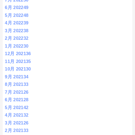
6月 2022
49
5月 2022
48
4月 2022
39
3月 2022
38
2月 2022
32
1月 2022
30
12月 2021
36
11月 2021
35
10月 2021
30
9月 2021
34
8月 2021
33
7月 2021
26
6月 2021
28
5月 2021
42
4月 2021
32
3月 2021
26
2月 2021
33