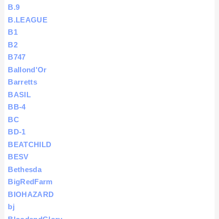
B.9
B.LEAGUE
B1
B2
B747
Ballond'Or
Barretts
BASIL
BB-4
BC
BD-1
BEATCHILD
BESV
Bethesda
BigRedFarm
BIOHAZARD
bj