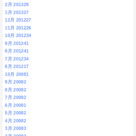
2月 2013
29
1月 2013
27
12月 2012
27
11月 2012
26
10月 2012
34
9月 2012
41
8月 2012
41
7月 2012
34
6月 2012
17
10月 2008
1
9月 2008
2
8月 2008
2
7月 2008
2
6月 2008
1
5月 2008
2
4月 2008
2
3月 2008
3