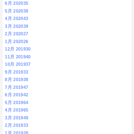
6月 2020
35
5月 2020
38
4月 2020
43
3月 2020
39
2月 2020
27
1月 2020
26
12月 2019
30
11月 2019
40
10月 2019
37
9月 2019
33
8月 2019
38
7月 2019
47
6月 2019
42
5月 2019
64
4月 2019
65
3月 2019
49
2月 2019
33
1月 2019
28