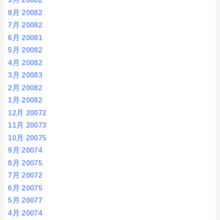
8月 2008
2
7月 2008
2
6月 2008
1
5月 2008
2
4月 2008
2
3月 2008
3
2月 2008
2
1月 2008
2
12月 2007
2
11月 2007
3
10月 2007
5
9月 2007
4
8月 2007
5
7月 2007
2
6月 2007
5
5月 2007
7
4月 2007
4