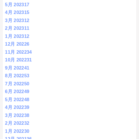
5月 2023
17
4月 2023
15
3月 2023
12
2月 2023
11
1月 2023
12
12月 2022
6
11月 2022
34
10月 2022
31
9月 2022
41
8月 2022
53
7月 2022
50
6月 2022
49
5月 2022
48
4月 2022
39
3月 2022
38
2月 2022
32
1月 2022
30
12月 2021
36