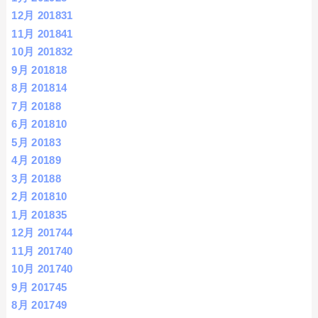
12月 2018
31
11月 2018
41
10月 2018
32
9月 2018
18
8月 2018
14
7月 2018
8
6月 2018
10
5月 2018
3
4月 2018
9
3月 2018
8
2月 2018
10
1月 2018
35
12月 2017
44
11月 2017
40
10月 2017
40
9月 2017
45
8月 2017
49