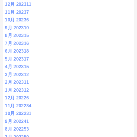
12月 2023
11
11月 2023
7
10月 2023
6
9月 2023
10
8月 2023
15
7月 2023
16
6月 2023
18
5月 2023
17
4月 2023
15
3月 2023
12
2月 2023
11
1月 2023
12
12月 2022
6
11月 2022
34
10月 2022
31
9月 2022
41
8月 2022
53
7月 2022
50