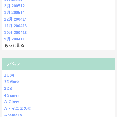
2月 2005
12
1月 2005
14
12月 2004
14
11月 2004
13
10月 2004
13
9月 2004
11
もっと見る
ラベル
1Q84
3DMark
3DS
4Gamer
A-Class
A・イニエスタ
AbemaTV