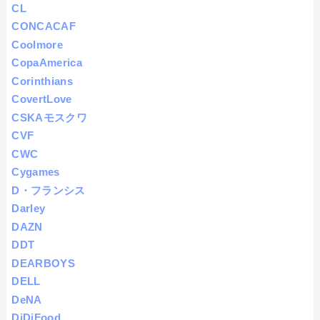
CL
CONCACAF
Coolmore
CopaAmerica
Corinthians
CovertLove
CSKAモスクワ
CVF
CWC
Cygames
D・フランシス
Darley
DAZN
DDT
DEARBOYS
DELL
DeNA
DiDiFood