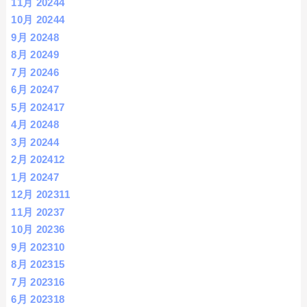
11月 2024
4
10月 2024
4
9月 2024
8
8月 2024
9
7月 2024
6
6月 2024
7
5月 2024
17
4月 2024
8
3月 2024
4
2月 2024
12
1月 2024
7
12月 2023
11
11月 2023
7
10月 2023
6
9月 2023
10
8月 2023
15
7月 2023
16
6月 2023
18