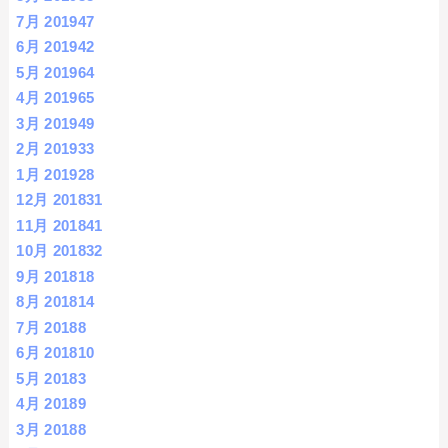
7月 2019
47
6月 2019
42
5月 2019
64
4月 2019
65
3月 2019
49
2月 2019
33
1月 2019
28
12月 2018
31
11月 2018
41
10月 2018
32
9月 2018
18
8月 2018
14
7月 2018
8
6月 2018
10
5月 2018
3
4月 2018
9
3月 2018
8