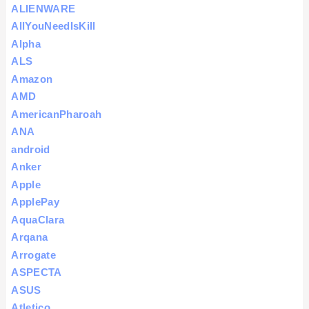
ALIENWARE
AllYouNeedIsKill
Alpha
ALS
Amazon
AMD
AmericanPharoah
ANA
android
Anker
Apple
ApplePay
AquaClara
Arqana
Arrogate
ASPECTA
ASUS
Atletico