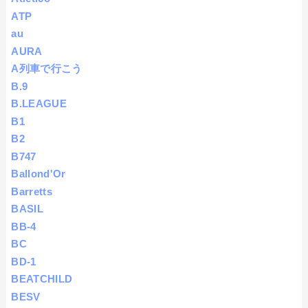
ATP
au
AURA
A列車で行こう
B.9
B.LEAGUE
B1
B2
B747
Ballond'Or
Barretts
BASIL
BB-4
BC
BD-1
BEATCHILD
BESV