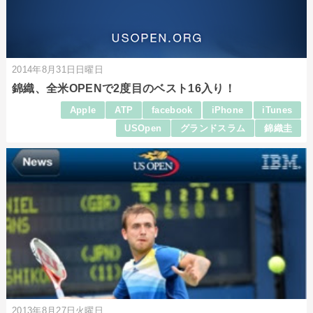
2014年8月31日日曜日
錦織、全米OPENで2度目のベスト16入り！
Apple
ATP
facebook
iPhone
iTunes
USOpen
グランドスラム
錦織圭
2013年8月27日火曜日