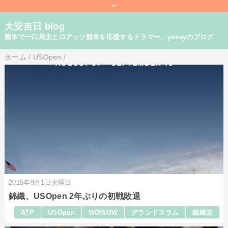
=
大安吉日 blog
熊本で一口馬主とロアッソ熊本を応援するドラマー、yossyのブログ
ホーム
/
USOpen
/
2015年9月1日火曜日
錦織、USOpen 2年ぶりの初戦敗退
ATP
USOpen
WOWOW
グランドスラム
錦織圭