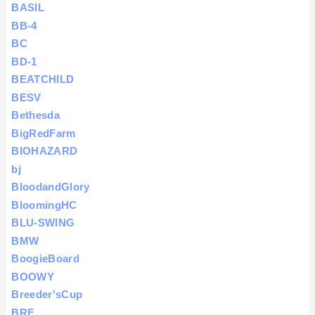
BASIL
BB-4
BC
BD-1
BEATCHILD
BESV
Bethesda
BigRedFarm
BIOHAZARD
bj
BloodandGlory
BloomingHC
BLU-SWING
BMW
BoogieBoard
BOOWY
Breeder'sCup
BRF