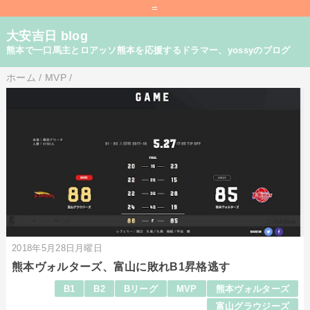
=
大安吉日 blog
熊本で一口馬主とロアッソ熊本を応援するドラマー、yossyのブログ
ホーム
/
MVP
/
2018年5月28日月曜日
熊本ヴォルターズ、富山に敗れB1昇格逃す
B1
B2
Bリーグ
MVP
熊本ヴォルターズ
富山グラウジーズ