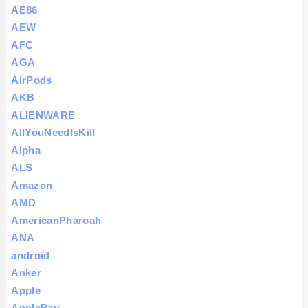
AE86
AEW
AFC
AGA
AirPods
AKB
ALIENWARE
AllYouNeedIsKill
Alpha
ALS
Amazon
AMD
AmericanPharoah
ANA
android
Anker
Apple
ApplePay