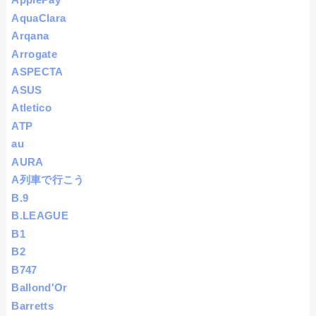
AquaClara
Arqana
Arrogate
ASPECTA
ASUS
Atletico
ATP
au
AURA
A列車で行こう
B.9
B.LEAGUE
B1
B2
B747
Ballond'Or
Barretts