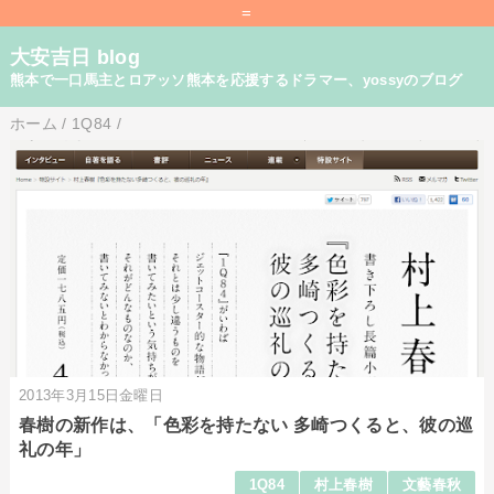
=
大安吉日 blog
熊本で一口馬主とロアッソ熊本を応援するドラマー、yossyのブログ
ホーム
/
1Q84
/
2013年3月15日金曜日
春樹の新作は、「色彩を持たない 多崎つくると、彼の巡
礼の年」
1Q84
村上春樹
文藝春秋