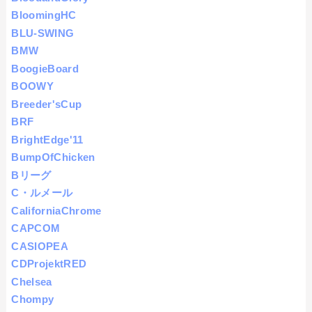
BloomingHC
BLU-SWING
BMW
BoogieBoard
BOOWY
Breeder'sCup
BRF
BrightEdge'11
BumpOfChicken
Bリーグ
C・ルメール
CaliforniaChrome
CAPCOM
CASIOPEA
CDProjektRED
Chelsea
Chompy