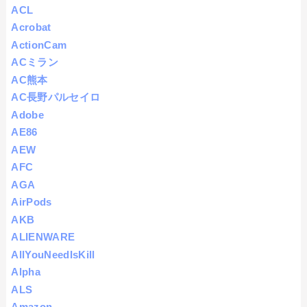
ACL
Acrobat
ActionCam
ACミラン
AC熊本
AC長野パルセイロ
Adobe
AE86
AEW
AFC
AGA
AirPods
AKB
ALIENWARE
AllYouNeedIsKill
Alpha
ALS
Amazon