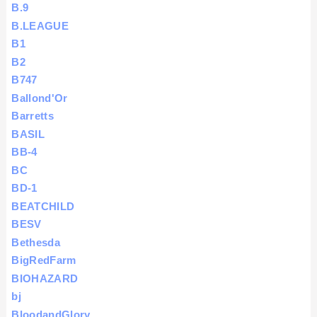
B.9
B.LEAGUE
B1
B2
B747
Ballond'Or
Barretts
BASIL
BB-4
BC
BD-1
BEATCHILD
BESV
Bethesda
BigRedFarm
BIOHAZARD
bj
BloodandGlory