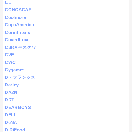
CL
CONCACAF
Coolmore
CopaAmerica
Corinthians
CovertLove
CSKAモスクワ
CVF
CWC
Cygames
D・フランシス
Darley
DAZN
DDT
DEARBOYS
DELL
DeNA
DiDiFood