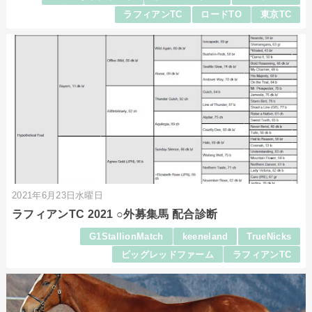
ラフィアンTC
ロードTO
東京TC
2021年6月23日水曜日
ラフィアンTC 2021 ○外募集馬 配合診断
G1StallionMatch
keeneland
TrueNicks
ビッグレッドファーム
ラフィアンTC