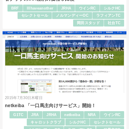
BRF
Illhaveanother
JRHA
ウインRC
シルクHC
セレクトセール
ノルマンディーOC
ラフィアンTC
岡田スタッド
社台TC
2015年7月30日木曜日
netkeiba 「一口馬主向けサービス」開始！
G1TC
JRA
JRHA
netkeiba
NRA
ウインRC
キャロットクラブ
シルクHC
セレクトセール