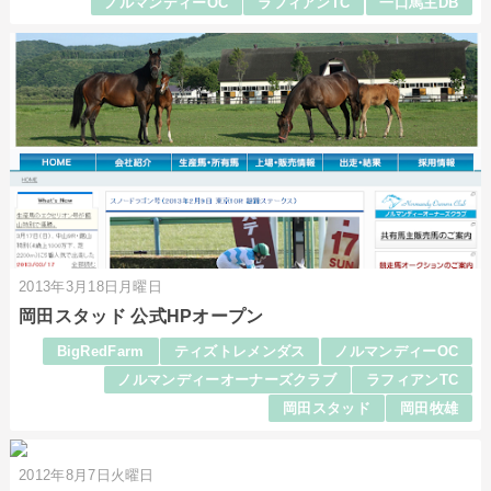
ノルマンディーOC
ラフィアンTC
一口馬主DB
2013年3月18日月曜日
岡田スタッド 公式HPオープン
BigRedFarm
ティズトレメンダス
ノルマンディーOC
ノルマンディーオーナーズクラブ
ラフィアンTC
岡田スタッド
岡田牧雄
2012年8月7日火曜日