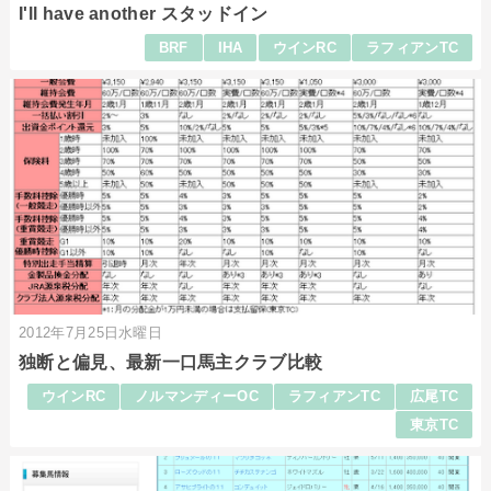
I'll have another スタッドイン
BRF
IHA
ウインRC
ラフィアンTC
2012年7月25日水曜日
独断と偏見、最新一口馬主クラブ比較
ウインRC
ノルマンディーOC
ラフィアンTC
広尾TC
東京TC