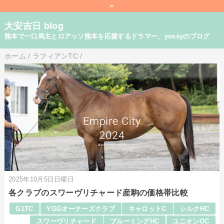
=
大安吉日 blog
熊本で一口馬主とロアッソ熊本を応援するドラマー、yossyのブログ
ホーム
/
ラフィアンTC
/
2025年10月5日日曜日
各クラブのスワーヴリチャード産駒の価格帯比較
G1TC
YGGオーナーズクラブ
キャロットC
シルクHC
スワーヴリチャード
ブルーミングHC
ユニオンOC