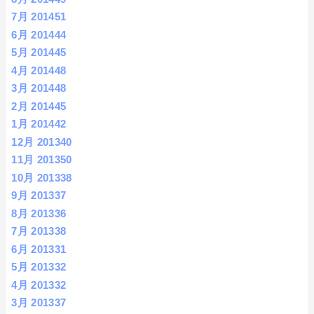
7月 2014
51
6月 2014
44
5月 2014
45
4月 2014
48
3月 2014
48
2月 2014
45
1月 2014
42
12月 2013
40
11月 2013
50
10月 2013
38
9月 2013
37
8月 2013
36
7月 2013
38
6月 2013
31
5月 2013
32
4月 2013
32
3月 2013
37