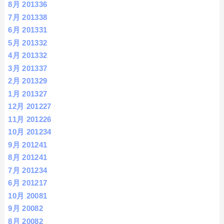
8月 2013
36
7月 2013
38
6月 2013
31
5月 2013
32
4月 2013
32
3月 2013
37
2月 2013
29
1月 2013
27
12月 2012
27
11月 2012
26
10月 2012
34
9月 2012
41
8月 2012
41
7月 2012
34
6月 2012
17
10月 2008
1
9月 2008
2
8月 2008
2