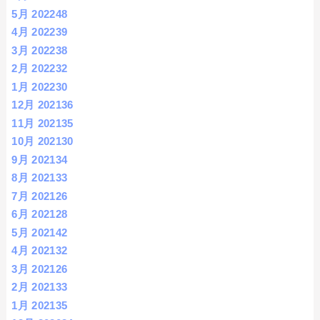
5月 2022
48
4月 2022
39
3月 2022
38
2月 2022
32
1月 2022
30
12月 2021
36
11月 2021
35
10月 2021
30
9月 2021
34
8月 2021
33
7月 2021
26
6月 2021
28
5月 2021
42
4月 2021
32
3月 2021
26
2月 2021
33
1月 2021
35