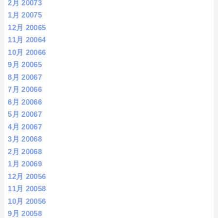
2月 2007
3
1月 2007
5
12月 2006
5
11月 2006
4
10月 2006
6
9月 2006
5
8月 2006
7
7月 2006
6
6月 2006
6
5月 2006
7
4月 2006
7
3月 2006
8
2月 2006
8
1月 2006
9
12月 2005
6
11月 2005
8
10月 2005
6
9月 2005
8