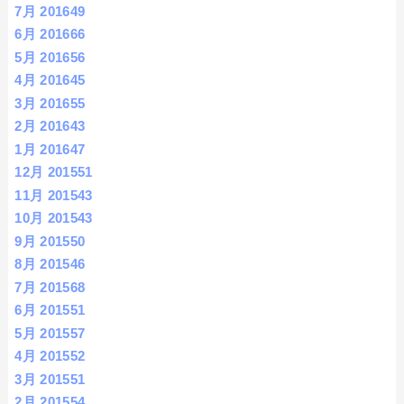
7月 2016
49
6月 2016
66
5月 2016
56
4月 2016
45
3月 2016
55
2月 2016
43
1月 2016
47
12月 2015
51
11月 2015
43
10月 2015
43
9月 2015
50
8月 2015
46
7月 2015
68
6月 2015
51
5月 2015
57
4月 2015
52
3月 2015
51
2月 2015
54