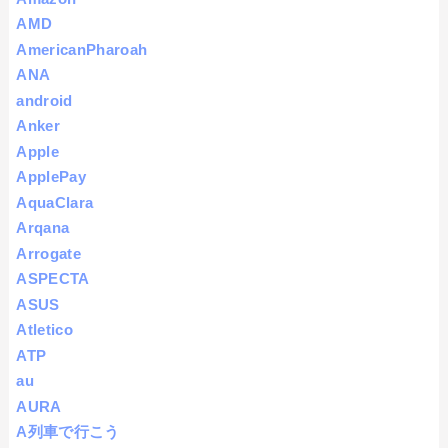
AMD
AmericanPharoah
ANA
android
Anker
Apple
ApplePay
AquaClara
Arqana
Arrogate
ASPECTA
ASUS
Atletico
ATP
au
AURA
A列車で行こう