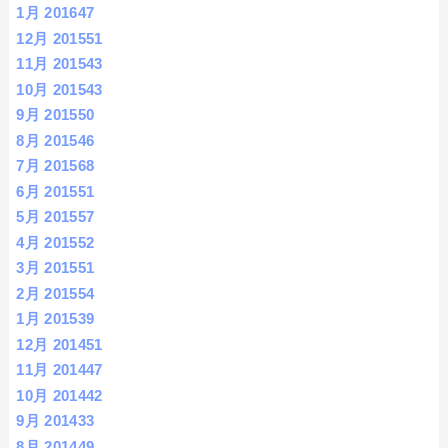
1月 2016
47
12月 2015
51
11月 2015
43
10月 2015
43
9月 2015
50
8月 2015
46
7月 2015
68
6月 2015
51
5月 2015
57
4月 2015
52
3月 2015
51
2月 2015
54
1月 2015
39
12月 2014
51
11月 2014
47
10月 2014
42
9月 2014
33
8月 2014
49