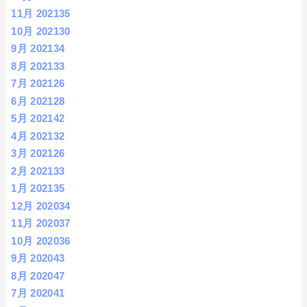
11月 2021
35
10月 2021
30
9月 2021
34
8月 2021
33
7月 2021
26
6月 2021
28
5月 2021
42
4月 2021
32
3月 2021
26
2月 2021
33
1月 2021
35
12月 2020
34
11月 2020
37
10月 2020
36
9月 2020
43
8月 2020
47
7月 2020
41