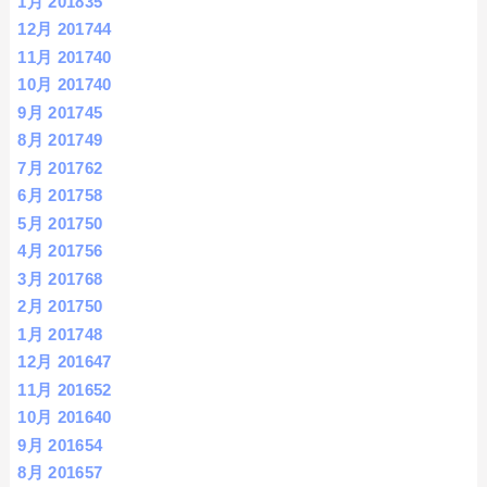
1月 2018
35
12月 2017
44
11月 2017
40
10月 2017
40
9月 2017
45
8月 2017
49
7月 2017
62
6月 2017
58
5月 2017
50
4月 2017
56
3月 2017
68
2月 2017
50
1月 2017
48
12月 2016
47
11月 2016
52
10月 2016
40
9月 2016
54
8月 2016
57