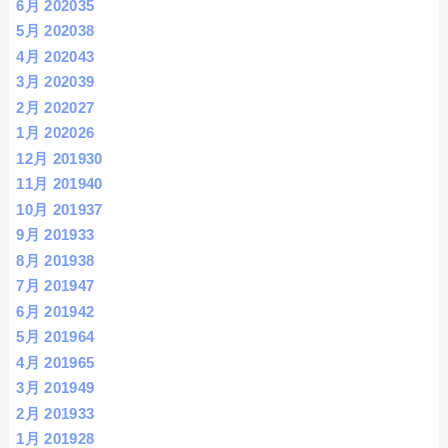
6月 2020
35
5月 2020
38
4月 2020
43
3月 2020
39
2月 2020
27
1月 2020
26
12月 2019
30
11月 2019
40
10月 2019
37
9月 2019
33
8月 2019
38
7月 2019
47
6月 2019
42
5月 2019
64
4月 2019
65
3月 2019
49
2月 2019
33
1月 2019
28