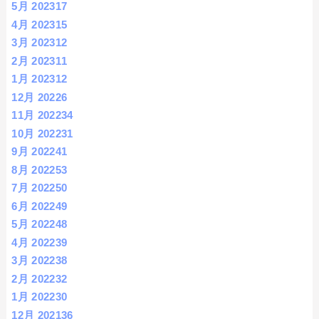
5月 2023
17
4月 2023
15
3月 2023
12
2月 2023
11
1月 2023
12
12月 2022
6
11月 2022
34
10月 2022
31
9月 2022
41
8月 2022
53
7月 2022
50
6月 2022
49
5月 2022
48
4月 2022
39
3月 2022
38
2月 2022
32
1月 2022
30
12月 2021
36