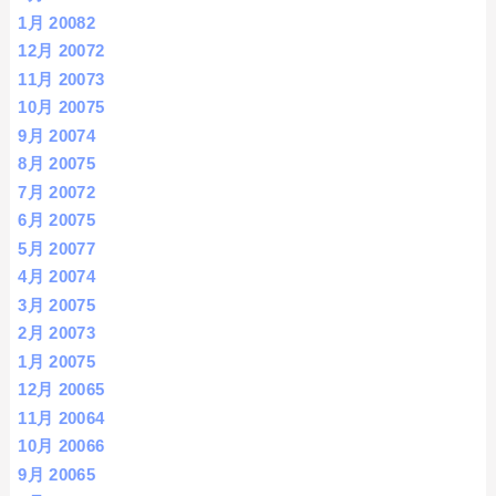
1月 2008
2
12月 2007
2
11月 2007
3
10月 2007
5
9月 2007
4
8月 2007
5
7月 2007
2
6月 2007
5
5月 2007
7
4月 2007
4
3月 2007
5
2月 2007
3
1月 2007
5
12月 2006
5
11月 2006
4
10月 2006
6
9月 2006
5