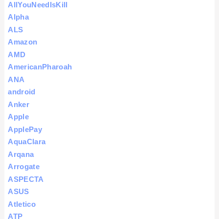
AllYouNeedIsKill
Alpha
ALS
Amazon
AMD
AmericanPharoah
ANA
android
Anker
Apple
ApplePay
AquaClara
Arqana
Arrogate
ASPECTA
ASUS
Atletico
ATP