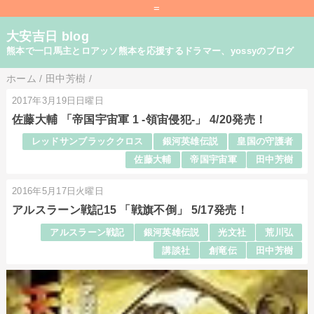
=
大安吉日 blog
熊本で一口馬主とロアッソ熊本を応援するドラマー、yossyのブログ
ホーム
/
田中芳樹
/
2017年3月19日日曜日
佐藤大輔 「帝国宇宙軍 1 -領宙侵犯-」 4/20発売！
レッドサンブラッククロス
銀河英雄伝説
皇国の守護者
佐藤大輔
帝国宇宙軍
田中芳樹
2016年5月17日火曜日
アルスラーン戦記15 「戦旗不倒」 5/17発売！
アルスラーン戦記
銀河英雄伝説
光文社
荒川弘
講談社
創竜伝
田中芳樹