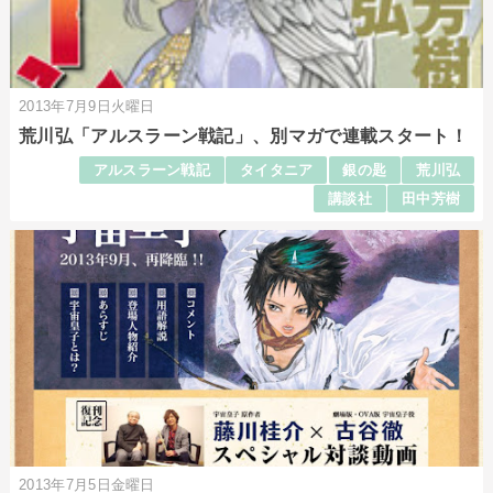
2013年7月9日火曜日
荒川弘「アルスラーン戦記」、別マガで連載スタート！
アルスラーン戦記
タイタニア
銀の匙
荒川弘
講談社
田中芳樹
2013年7月5日金曜日