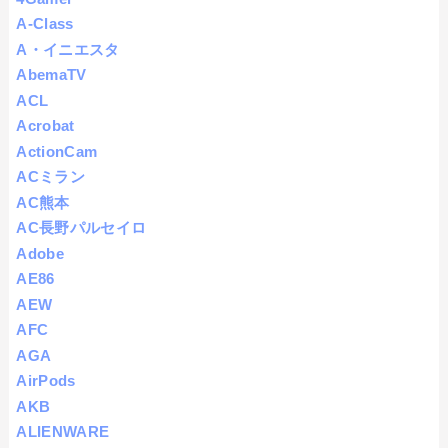
A-Class
A・イニエスタ
AbemaTV
ACL
Acrobat
ActionCam
ACミラン
AC熊本
AC長野パルセイロ
Adobe
AE86
AEW
AFC
AGA
AirPods
AKB
ALIENWARE