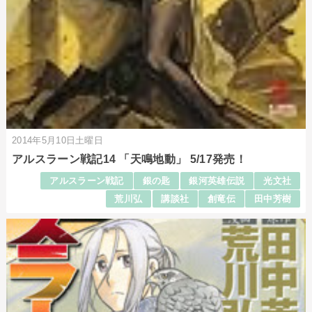
2014年5月10日土曜日
アルスラーン戦記14 「天鳴地動」 5/17発売！
アルスラーン戦記
銀の匙
銀河英雄伝説
光文社
荒川弘
講談社
創竜伝
田中芳樹