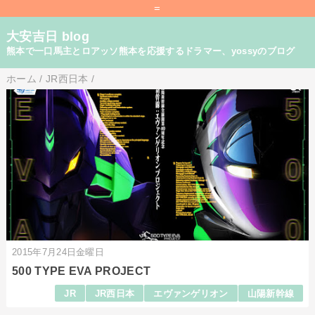
=
大安吉日 blog
熊本で一口馬主とロアッソ熊本を応援するドラマー、yossyのブログ
ホーム
/
JR西日本
/
2015年7月24日金曜日
500 TYPE EVA PROJECT
JR
JR西日本
エヴァンゲリオン
山陽新幹線