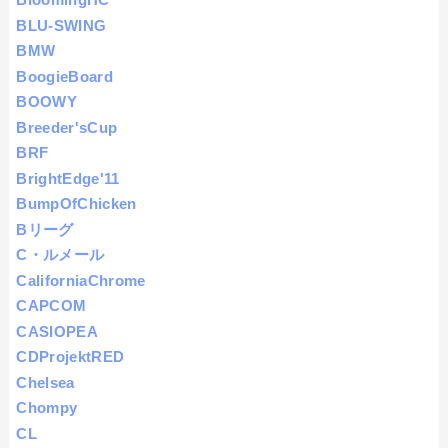
BLU-SWING
BMW
BoogieBoard
BOOWY
Breeder'sCup
BRF
BrightEdge'11
BumpOfChicken
Bリーグ
C・ルメール
CaliforniaChrome
CAPCOM
CASIOPEA
CDProjektRED
Chelsea
Chompy
CL