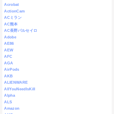
Acrobat
ActionCam
ACミラン
AC熊本
AC長野パルセイロ
Adobe
AE86
AEW
AFC
AGA
AirPods
AKB
ALIENWARE
AllYouNeedIsKill
Alpha
ALS
Amazon