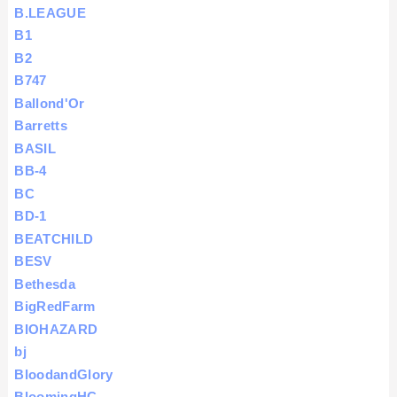
B.LEAGUE
B1
B2
B747
Ballond'Or
Barretts
BASIL
BB-4
BC
BD-1
BEATCHILD
BESV
Bethesda
BigRedFarm
BIOHAZARD
bj
BloodandGlory
BloomingHC