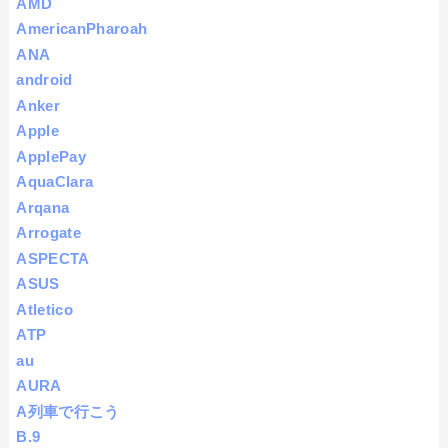
AMD
AmericanPharoah
ANA
android
Anker
Apple
ApplePay
AquaClara
Arqana
Arrogate
ASPECTA
ASUS
Atletico
ATP
au
AURA
A列車で行こう
B.9