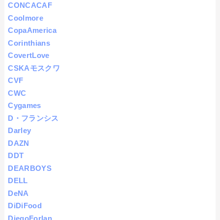
CONCACAF
Coolmore
CopaAmerica
Corinthians
CovertLove
CSKAモスクワ
CVF
CWC
Cygames
D・フランシス
Darley
DAZN
DDT
DEARBOYS
DELL
DeNA
DiDiFood
DiegoForlan