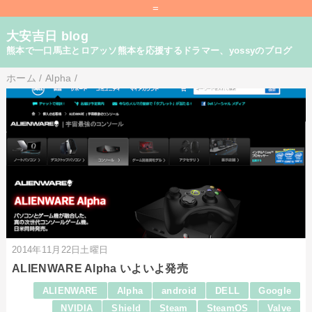
=
大安吉日 blog
熊本で一口馬主とロアッソ熊本を応援するドラマー、yossyのブログ
ホーム
/
Alpha
/
2014年11月22日土曜日
ALIENWARE Alpha いよいよ発売
ALIENWARE
Alpha
android
DELL
Google
NVIDIA
Shield
Steam
SteamOS
Valve