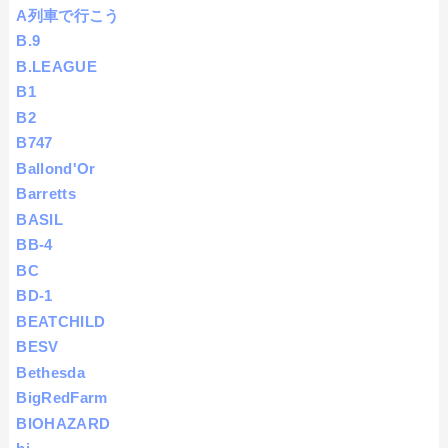
A列車で行こう
B.9
B.LEAGUE
B1
B2
B747
Ballond'Or
Barretts
BASIL
BB-4
BC
BD-1
BEATCHILD
BESV
Bethesda
BigRedFarm
BIOHAZARD