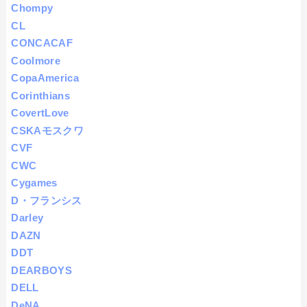
Chompy
CL
CONCACAF
Coolmore
CopaAmerica
Corinthians
CovertLove
CSKAモスクワ
CVF
CWC
Cygames
D・フランシス
Darley
DAZN
DDT
DEARBOYS
DELL
DeNA