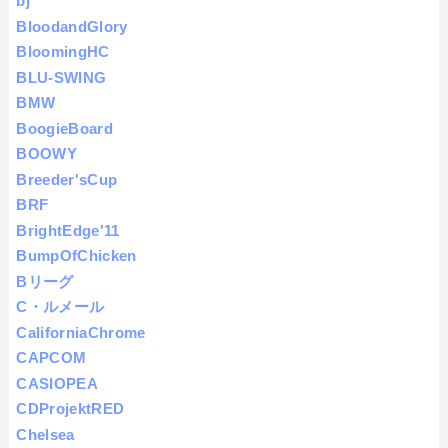
bj
BloodandGlory
BloomingHC
BLU-SWING
BMW
BoogieBoard
BOOWY
Breeder'sCup
BRF
BrightEdge'11
BumpOfChicken
Bリーグ
C・ルメール
CaliforniaChrome
CAPCOM
CASIOPEA
CDProjektRED
Chelsea