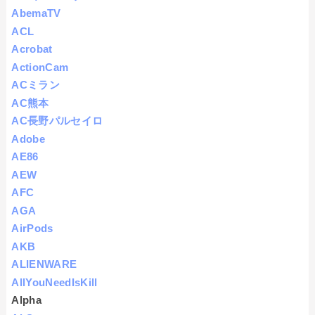
AbemaTV
ACL
Acrobat
ActionCam
ACミラン
AC熊本
AC長野パルセイロ
Adobe
AE86
AEW
AFC
AGA
AirPods
AKB
ALIENWARE
AllYouNeedIsKill
Alpha