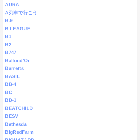
AURA
A列車で行こう
B.9
B.LEAGUE
B1
B2
B747
Ballond'Or
Barretts
BASIL
BB-4
BC
BD-1
BEATCHILD
BESV
Bethesda
BigRedFarm