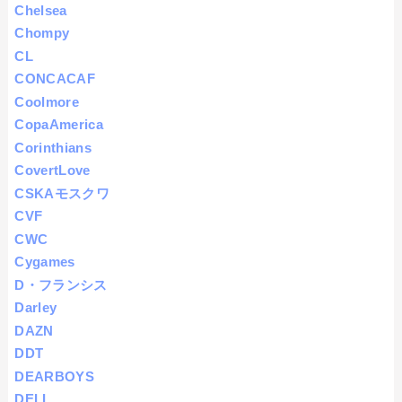
Chelsea
Chompy
CL
CONCACAF
Coolmore
CopaAmerica
Corinthians
CovertLove
CSKAモスクワ
CVF
CWC
Cygames
D・フランシス
Darley
DAZN
DDT
DEARBOYS
DELL