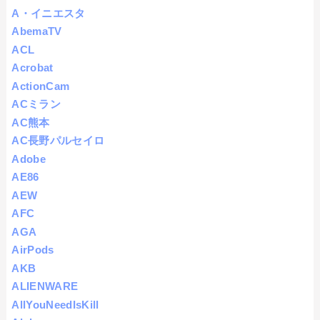
A・イニエスタ
AbemaTV
ACL
Acrobat
ActionCam
ACミラン
AC熊本
AC長野パルセイロ
Adobe
AE86
AEW
AFC
AGA
AirPods
AKB
ALIENWARE
AllYouNeedIsKill