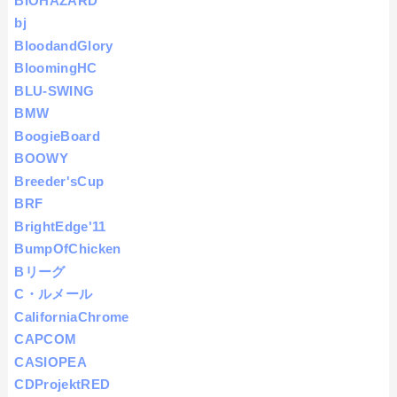
BIOHAZARD
bj
BloodandGlory
BloomingHC
BLU-SWING
BMW
BoogieBoard
BOOWY
Breeder'sCup
BRF
BrightEdge'11
BumpOfChicken
Bリーグ
C・ルメール
CaliforniaChrome
CAPCOM
CASIOPEA
CDProjektRED