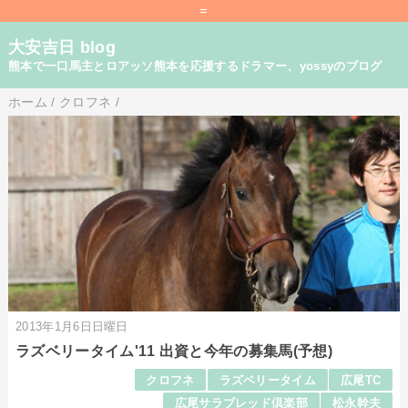
=
大安吉日 blog
熊本で一口馬主とロアッソ熊本を応援するドラマー、yossyのブログ
ホーム
/
クロフネ
/
2013年1月6日日曜日
ラズベリータイム'11 出資と今年の募集馬(予想)
クロフネ
ラズベリータイム
広尾TC
広尾サラブレッド倶楽部
松永幹夫