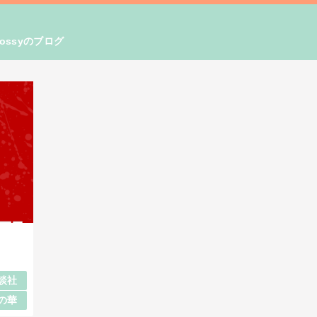
ssyのブログ
談社
の華