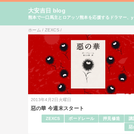
大安吉日 blog
熊本で一口馬主とロアッソ熊本を応援するドラマー、yo
ホーム
/
ZEXCS
/
2013年4月2日火曜日
惡の華 今週末スタート
ZEXCS
ボードレール
押見修造
講
惡