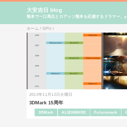
大安吉日 blog
熊本で一口馬主とロアッソ熊本を応援するドラマー、yo
ホーム
/
GPU
/
2013年11月12日火曜日
3DMark 15周年
3DMark
ALIENWARE
Futuremark