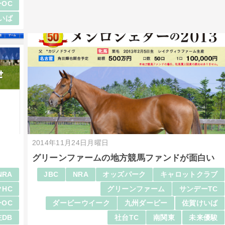
OC
いば
2014年11月24日月曜日
グリーンファームの地方競馬ファンドが面白い
NRA
JBC
NRA
オッズパーク
キャロットクラブ
HC
グリーンファーム
サンデーTC
OC
ダービーウイーク
九州ダービー
佐賀けいば
DB
社台TC
南関東
未来優駿