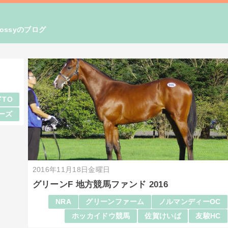
ssyのブログ
TO
ーズ
2016年11月18日金曜日
グリーンF 地方競馬ファンド 2016
NRA
グリーンファーム
ノルマンディーOC
ホッカイドウ競馬
佐賀けいば
友駿HC