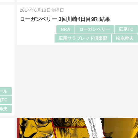
2014年6月13日金曜日
ローガンベリー 3回川崎4日目9R 結果
NRA
ローガンベリー
広尾TC
広尾サラブレッド倶楽部
松永幹夫
ール
尾TC
幹夫