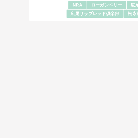
NRA
ローガンベリー
広
広尾サラブレッド倶楽部
松永