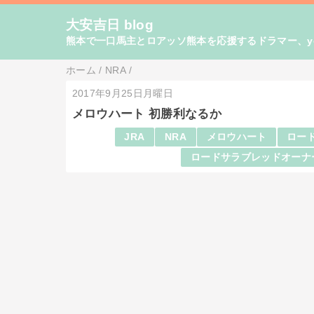
大安吉日 blog
熊本で一口馬主とロアッソ熊本を応援するドラマー、yo
ホーム
/
NRA
/
2017年9月25日月曜日
メロウハート 初勝利なるか
JRA
NRA
メロウハート
ロード
ロードサラブレッドオーナ