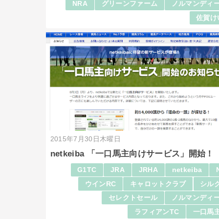
NRA
グリーンファーム
ノルマンディー
佐賀け
2015年7月30日木曜日
netkeiba 「一口馬主向けサービス」開始！
G1TC
JRA
JRHA
netkeiba
ウインRC
キャロットクラブ
シルク
セレクトセール
ノルマンディー
ラフィアンTC
一口馬主