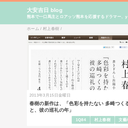
大安吉日 blog
熊本で一口馬主とロアッソ熊本を応援するドラマー、yo
ホーム
/
村上春樹
/
2013年3月15日金曜日
春樹の新作は、「色彩を持たない 多崎つく
と、彼の巡礼の年」
1Q84
村上春樹
文藝