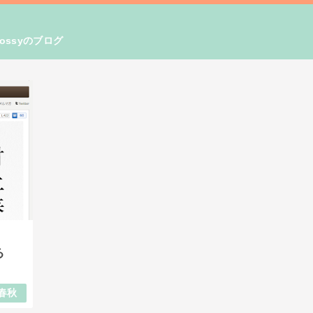
ssyのブログ
る
春秋