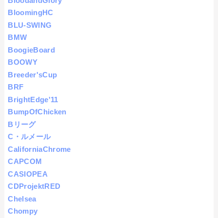
BloodandGlory
BloomingHC
BLU-SWING
BMW
BoogieBoard
BOOWY
Breeder'sCup
BRF
BrightEdge'11
BumpOfChicken
Bリーグ
C・ルメール
CaliforniaChrome
CAPCOM
CASIOPEA
CDProjektRED
Chelsea
Chompy