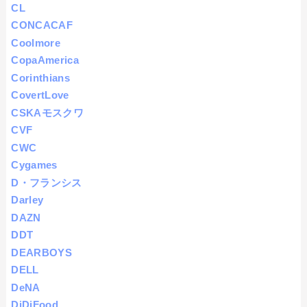
CL
CONCACAF
Coolmore
CopaAmerica
Corinthians
CovertLove
CSKAモスクワ
CVF
CWC
Cygames
D・フランシス
Darley
DAZN
DDT
DEARBOYS
DELL
DeNA
DiDiFood