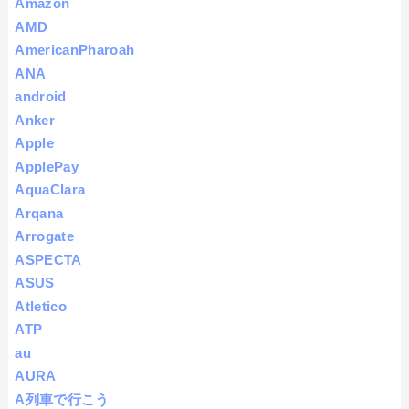
Amazon
AMD
AmericanPharoah
ANA
android
Anker
Apple
ApplePay
AquaClara
Arqana
Arrogate
ASPECTA
ASUS
Atletico
ATP
au
AURA
A列車で行こう