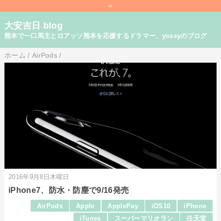
=
大安吉日 blog
熊本で一口馬主とロアッソ熊本を応援するドラマー、yossyのブログ
ホーム
/
AirPods
/
2016年9月8日木曜日
iPhone7、防水・防塵で9/16発売
AirPods
Apple
ApplePay
iOS10
iPhone
iTunes
スーパーマリオラン
任天堂