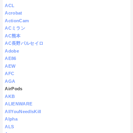
ACL
Acrobat
ActionCam
ACミラン
AC熊本
AC長野パルセイロ
Adobe
AE86
AEW
AFC
AGA
AirPods
AKB
ALIENWARE
AllYouNeedIsKill
Alpha
ALS