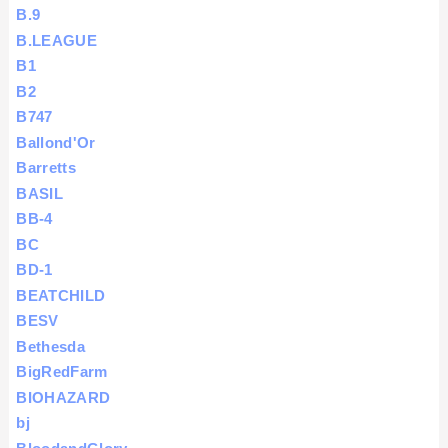
B.9
B.LEAGUE
B1
B2
B747
Ballond'Or
Barretts
BASIL
BB-4
BC
BD-1
BEATCHILD
BESV
Bethesda
BigRedFarm
BIOHAZARD
bj