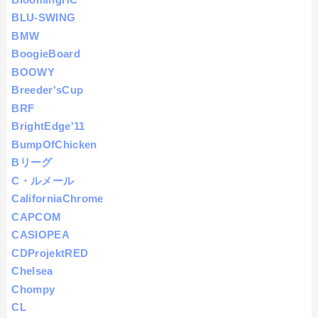
BLU-SWING
BMW
BoogieBoard
BOOWY
Breeder'sCup
BRF
BrightEdge'11
BumpOfChicken
Bリーグ
C・ルメール
CaliforniaChrome
CAPCOM
CASIOPEA
CDProjektRED
Chelsea
Chompy
CL