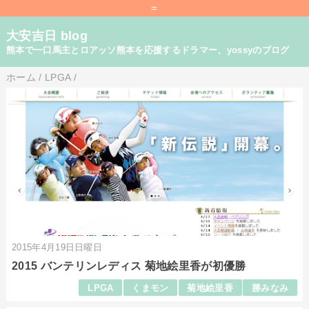
=
大安吉日 blog
熊本で一口馬主とロアッソ熊本を応援するドラマー、yossyのブログ
ホーム
/
LPGA
/
2015年4月19日日曜日
2015 バンテリンレディス 菊地絵里香が初優勝
LPGA
くまモン
菊地絵里香
勝みなみ