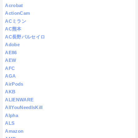
Acrobat
ActionCam
ACミラン
AC熊本
AC長野パルセイロ
Adobe
AE86
AEW
AFC
AGA
AirPods
AKB
ALIENWARE
AllYouNeedIsKill
Alpha
ALS
Amazon