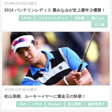
2014年4月20日日曜日
2014 バンテリンレディス 勝みなみが史上最年少優勝！
LPGA
バンテリンレディス
宮里藍
勝みなみ
石川遼
2013年12月3日火曜日
松山英樹、ルーキーイヤーに賞金王の快挙！
JGA
LPGA
Masters
松山英樹
森田理香子