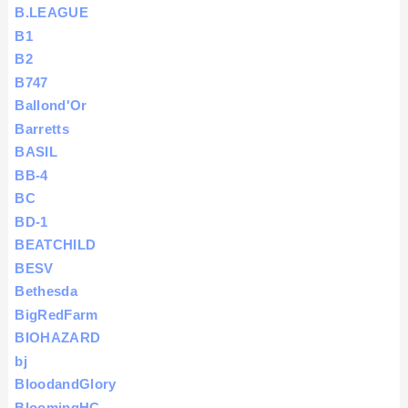
B.LEAGUE
B1
B2
B747
Ballond'Or
Barretts
BASIL
BB-4
BC
BD-1
BEATCHILD
BESV
Bethesda
BigRedFarm
BIOHAZARD
bj
BloodandGlory
BloomingHC