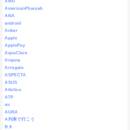
AMD
AmericanPharoah
ANA
android
Anker
Apple
ApplePay
AquaClara
Arqana
Arrogate
ASPECTA
ASUS
Atletico
ATP
au
AURA
A列車で行こう
B.9