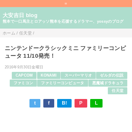
=
大安吉日 blog
熊本で一口馬主とロアッソ熊本を応援するドラマー、yossyのブログ
ホーム
/
任天堂
/
ニンテンドークラシックミニ ファミリーコンピ
ュータ 11/10発売！
2016年9月30日金曜日
CAPCOM
KONAMI
スーパーマリオ
ゼルダの伝説
ファミコン
ファミリーコンピュータ
悪魔城ドラキュラ
任天堂
t
f
B!
P
L