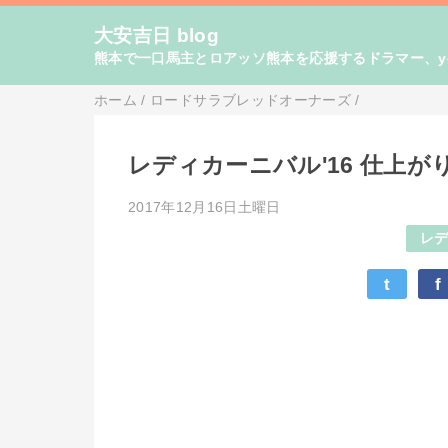
大安吉日 blog
熊本で一口馬主とロアッソ熊本を応援するドラマー、yo
ホーム
/
ロードサラブレッドオーナーズ
/
レディカーニバル'16 仕上が
2017年12月16日土曜日
レ
t
f