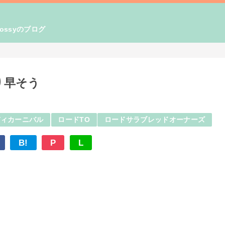
ssyのブログ
り早そう
ディカーニバル
ロードTO
ロードサラブレッドオーナーズ
B!
P
L