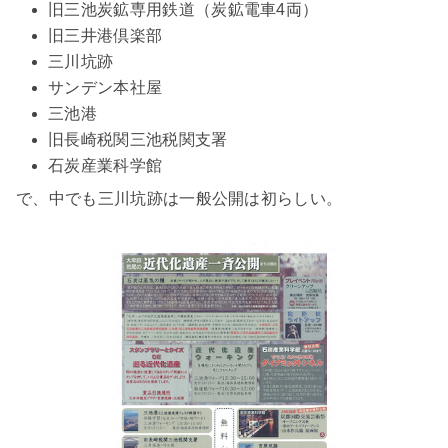
旧三池炭鉱専用鉄道（炭鉱電車4両）
旧三井港倶楽部
三川坑跡
サンデン本社屋
三池港
旧長崎税関三池税関支署
石炭産業科学館
で、中でも三川坑跡は一般公開は初らしい。