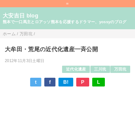
=
大安吉日 blog
熊本で一口馬主とロアッソ熊本を応援するドラマー、yossyのブログ
ホーム
/
万田坑
/
大牟田・荒尾の近代化遺産一斉公開
2012年11月3日土曜日
近代化遺産
三川坑
万田坑
t
f
B!
P
L