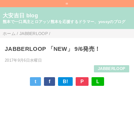
=
大安吉日 blog
熊本で一口馬主とロアッソ熊本を応援するドラマー、yossyのブログ
ホーム
/
JABBERLOOP
/
JABBERLOOP 「NEW」 9/6発売！
2017年9月6日水曜日
JABBERLOOP
t
f
B!
P
L