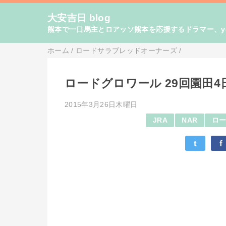
大安吉日 blog
熊本で一口馬主とロアッソ熊本を応援するドラマー、yo
ホーム
/
ロードサラブレッドオーナーズ
/
ロードグロワール 29回園田4日
2015年3月26日木曜日
JRA
NAR
ロー
t
f