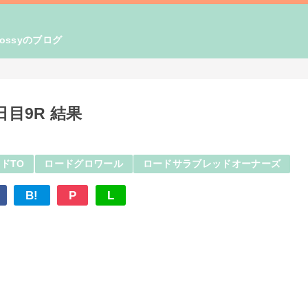
ssyのブログ
目9R 結果
ドTO
ロードグロワール
ロードサラブレッドオーナーズ
B!
P
L