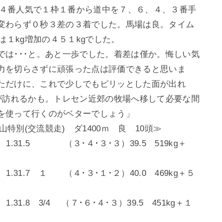
立て４番人気で１枠１番から道中を７、６、４、３番手
変わらず０秒３差の３着でした。馬場は良。タイム
は１kg増加の４５１kgでした。
では･･･と。あと一歩でした。着差は僅か。悔しい気
力を切らさずに頑張った点は評価できると思いま
ただけに、これで少しでもピリッとした面が出れ
スが訪れるかも。トレセン近郊の牧場へ移して必要な間
を使って行くのがベターでしょう」
山特別(交流競走) ダ1400ｍ 良 10頭≫
.5 （３･４･３･３）39.5 519kg＋
1.7 １ （４･３･１･２）40.0 469kg＋５
1.8 3/4 （７･６･４･３）39.5 451kg＋１