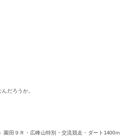
なんだろうか。
。
）園田９Ｒ・広峰山特別・交流競走・ダート1400ｍ