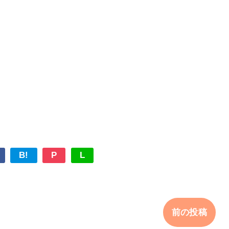
B!
P
L
前の投稿