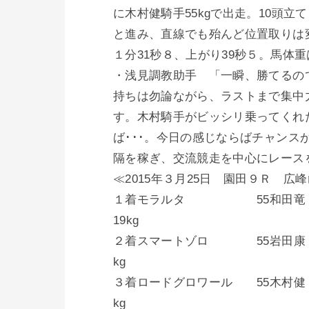
に木村健騎手55kgで出走。10頭
と進み、直線でも殆んど位置取りは
１分31秒８、上がり39秒５。馬体重
・浅見調教助手 「一瞬、勝てるの
持ちは勿論ながら、ラストまで集中
す。木村騎手がビッシリ乗ってくれ
ば･･･。今日の感じならばチャン
隔を稼ぎ、交流競走を中心にレース
≪2015年３月25日 園田９Ｒ 広峰
１着モラルタ 55和田竜 1.31
19kg
２着スマートゾロ 55岩田康 1.3
kg
３着ロードグロワール 55木村健 1.3
kg