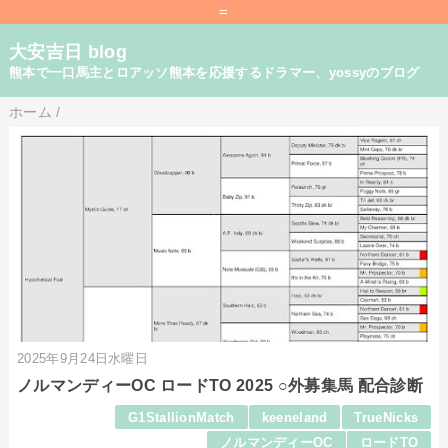
=
大安吉日 blog
熊本で一口馬主とロアッソ熊本を応援するドラマー、yossyのブログ
ホーム
/
2025年9月24日水曜日
ノルマンディーOC ロードTO 2025 ○外募集馬 配合診断
G1StallionMatch
keeneland
TrueNicks
ノルマンディーOC
ロードTO