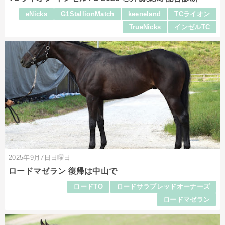
eNicks
G1StallionMatch
keeneland
TCライオン
TrueNicks
インゼルTC
2025年9月7日日曜日
ロードマゼラン 復帰は中山で
ロードTO
ロードサラブレッドオーナーズ
ロードマゼラン