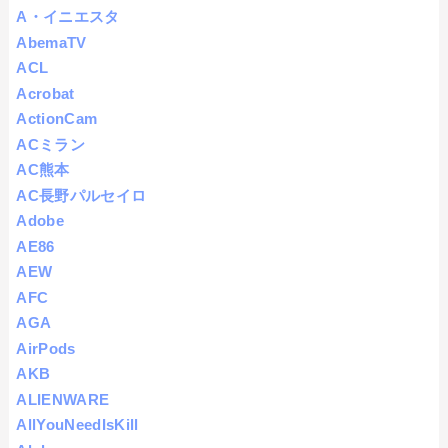
A・イニエスタ
AbemaTV
ACL
Acrobat
ActionCam
ACミラン
AC熊本
AC長野パルセイロ
Adobe
AE86
AEW
AFC
AGA
AirPods
AKB
ALIENWARE
AllYouNeedIsKill