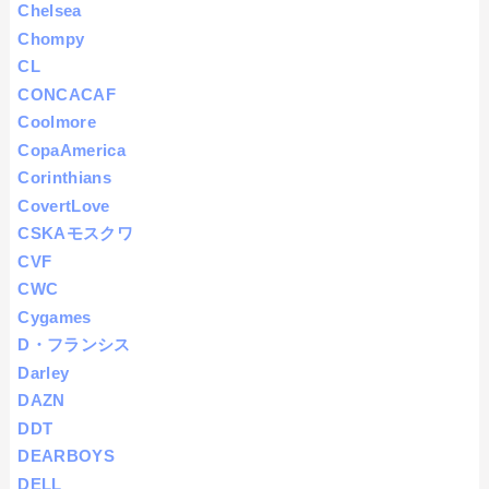
Chelsea
Chompy
CL
CONCACAF
Coolmore
CopaAmerica
Corinthians
CovertLove
CSKAモスクワ
CVF
CWC
Cygames
D・フランシス
Darley
DAZN
DDT
DEARBOYS
DELL