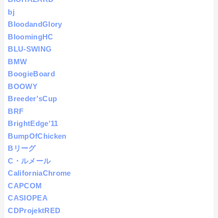
bj
BloodandGlory
BloomingHC
BLU-SWING
BMW
BoogieBoard
BOOWY
Breeder'sCup
BRF
BrightEdge'11
BumpOfChicken
Bリーグ
C・ルメール
CaliforniaChrome
CAPCOM
CASIOPEA
CDProjektRED