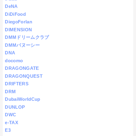
DeNA
DiDiFood
DiegoForlan
DIMENSION
DMMドリームクラブ
DMMバヌーシー
DNA
docomo
DRAGONGATE
DRAGONQUEST
DRIFTERS
DRM
DubaiWorldCup
DUNLOP
DWC
e-TAX
E3