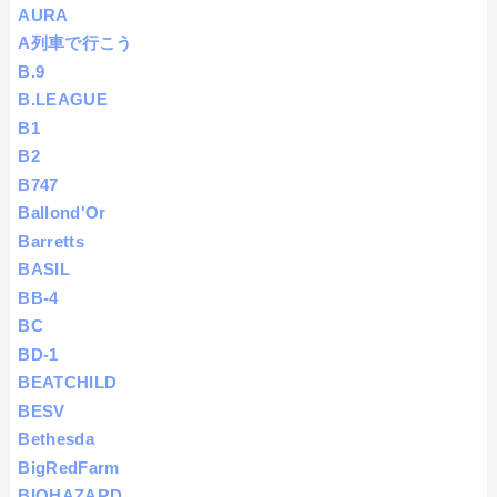
AURA
A列車で行こう
B.9
B.LEAGUE
B1
B2
B747
Ballond'Or
Barretts
BASIL
BB-4
BC
BD-1
BEATCHILD
BESV
Bethesda
BigRedFarm
BIOHAZARD