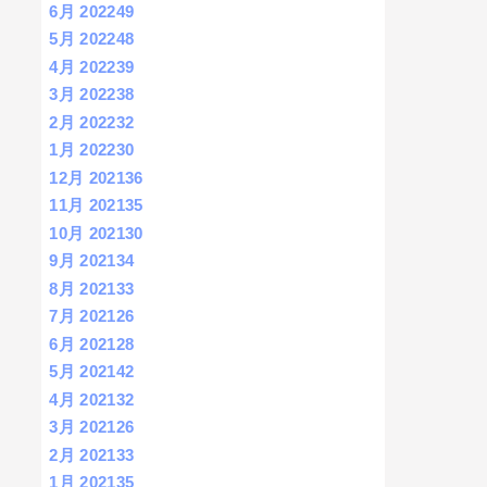
6月 2022
49
5月 2022
48
4月 2022
39
3月 2022
38
2月 2022
32
1月 2022
30
12月 2021
36
11月 2021
35
10月 2021
30
9月 2021
34
8月 2021
33
7月 2021
26
6月 2021
28
5月 2021
42
4月 2021
32
3月 2021
26
2月 2021
33
1月 2021
35